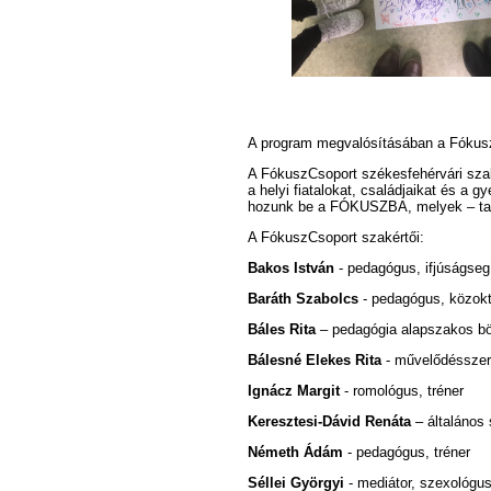
A program megvalósításában a Fókusz
A FókuszCsoport székesfehérvári sza
a helyi fiatalokat, családjaikat és a
hozunk be a FÓKUSZBA, melyek – tapasz
A FókuszCsoport szakértői:
Bakos István
- pedagógus, ifjúságsegí
Baráth Szabolcs
- pedagógus, közokta
Báles Rita
– pedagógia alapszakos b
Bálesné Elekes Rita
- művelődésszer
Ignácz Margit
- romológus, tréner
Keresztesi-Dávid Renáta
– általános 
Németh Ádám
- pedagógus, tréner
Séllei Györgyi
- mediátor, szexológus