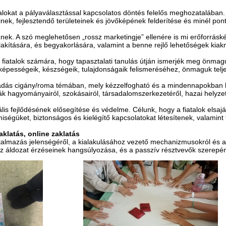
talokat a pályaválasztással kapcsolatos döntés felelős meghozatalában. 
nek, fejlesztendő területeinek és jövőképének felderítése és minél pon
znek. A szó meglehetősen „rossz marketingje” ellenére is mi erőforráské
lakítására, és begyakorlására, valamint a benne rejlő lehetőségek kia
a fiatalok számára, hogy tapasztalati tanulás útján ismerjék meg önmaguk
 képességeik, készségeik, tulajdonságaik felismeréséhez, önmaguk te
adás cigány/roma témában, mely kézzelfogható és a mindennapokban has
k hagyományairól, szokásairól, társadalomszerkezetéről, hazai helyzeté
uális fejlődésének elősegítése és védelme. Célunk, hogy a fiatalok elsa
miségüket, biztonságos és kielégítő kapcsolatokat létesítenek, valamint
aklatás, online zaklatás
ntalmazás jelenségéről, a kialakulásához vezető mechanizmusokról és a
az áldozat érzéseinek hangsúlyozása, és a passzív résztvevők szerepén