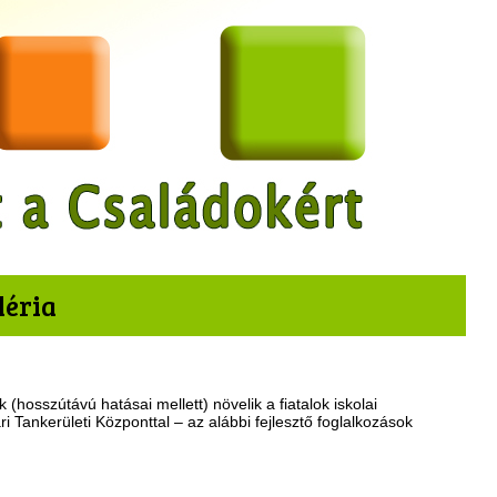
léria
hosszútávú hatásai mellett) növelik a fiatalok iskolai
ankerületi Központtal – az alábbi fejlesztő foglalkozások