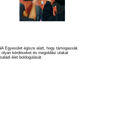
NA Egyesület égisze alatt, hogy támogassák
n olyan kérdéseket és megoldási utakat
aládi élet boldogulását.