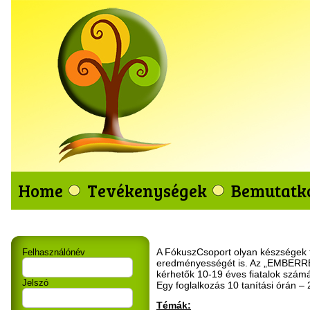
Home
Tevékenységek
Bemutatk
A FókuszCsoport olyan készségek fej
Felhasználónév
eredményességét is. Az „EMBERRÉ v
kérhetők 10-19 éves fiatalok szám
Jelszó
Egy foglalkozás 10 tanítási órán – 2
Témák: