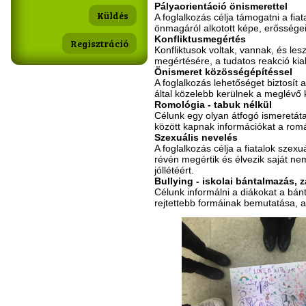
Pályaorientáció önismerettel
A foglalkozás célja támogatni a fia
önmagáról alkotott képe, erősségei
Konfliktusmegértés
Regisztráció
Konfliktusok voltak, vannak, és les
megértésére, a tudatos reakció kia
Önismeret közösségépítéssel
A foglalkozás lehetőséget biztosít 
által közelebb kerülnek a meglévő
Romológia - tabuk nélkül
Célunk egy olyan átfogó ismeretát
között kapnak információkat a romá
Szexuális nevelés
A foglalkozás célja a fiatalok szex
révén megértik és élvezik saját ne
jóllétéért.
Bullying - iskolai bántalmazás, z
Célunk informálni a diákokat a bá
rejtettebb formáinak bemutatása, 