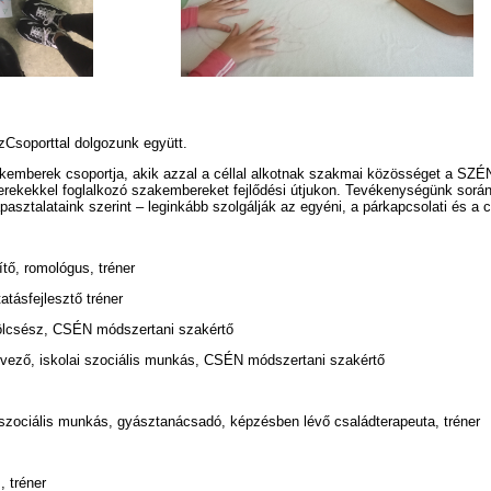
Csoporttal dolgozunk együtt.
kemberek csoportja, akik azzal a céllal alkotnak szakmai közösséget a SZÉ
 gyerekekkel foglalkozó szakembereket fejlődési útjukon. Tevékenységünk sorá
talataink szerint – leginkább szolgálják az egyéni, a párkapcsolati és a cs
tő, romológus, tréner
tásfejlesztő tréner
ölcsész, CSÉN módszertani szakértő
vező, iskolai szociális munkás, CSÉN módszertani szakértő
szociális munkás, gyásztanácsadó, képzésben lévő családterapeuta, tréner
, tréner