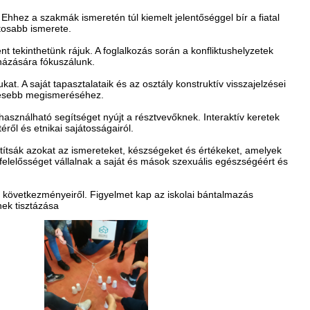
Ehhez a szakmák ismeretén túl kiemelt jelentőséggel bír a fiatal
tosabb ismerete.
nt tekinthetünk rájuk. A foglalkozás során a konfliktushelyzetek
knázására fókuszálunk.
at. A saját tapasztalataik és az osztály konstruktív visszajelzései
ljesebb megismeréséhez.
ználható segítséget nyújt a résztvevőknek. Interaktív keretek
ről és etnikai sajátosságairól.
játítsák azokat az ismereteket, készségeket és értékeket, amelyek
 felelősséget vállalnak a saját és mások szexuális egészségéért és
 következményeiről. Figyelmet kap az iskolai bántalmazás
ek tisztázása