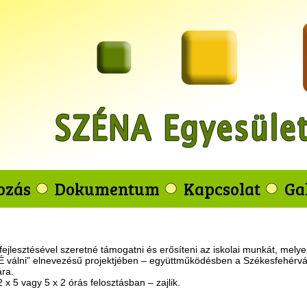
ozás
Dokumentum
Kapcsolat
Ga
lesztésével szeretné támogatni és erősíteni az iskolai munkát, melyek (
álni” elnevezésű projektjében – együttműködésben a Székesfehérvári T
ára.
 x 5 vagy 5 x 2 órás felosztásban – zajlik.