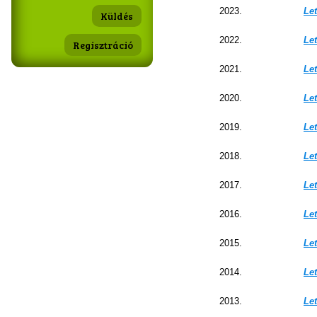
2023.
Let
2022.
Let
Regisztráció
2021.
Let
2020.
Let
2019.
Let
2018.
Let
2017.
Let
2016.
Let
2015.
Let
2014.
Let
2013.
Let