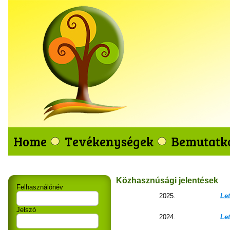
Home
Tevékenységek
Bemutatk
Közhasznúsági jelentések
Felhasználónév
2025.
Let
Jelszó
2024.
Let