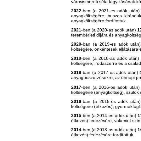
városismereti séta fagyizásának kö
2022
-ben (a 2021-es adók után
anyagköltségére, buszos kirándul
anyagköltségére fordítottuk.
2021
-ben (a 2020-as adók után)
1
terembérleti díjára és anyagköltség
2020
-ban (a 2019-es adók után
költségére, önkéntesek ellátására
2019
-ben (a 2018-as adók után
költségére, irodaszerre és a csalá
2018
-ban (a 2017-es adók után)
anyagbeszerzésekre, az ünnepi pro
2017
-ben (a 2016-os adók után
költségeire (anyagköltség), szülők
2016
-ban (a 2015-ös adók után
költségeire (étkezés), gyermekfogl
2015
-ben (a 2014-es adók után)
1
étkezés) fedezésére, valamint szính
2014
-ben (a 2013-as adók után)
1
étkezés) fedezésére fordítottuk.