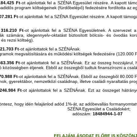
184.425 Ft
-ot ajánlottak fel a SZÉNA Egyesület részére. A kapott tám
badidős program költségeinek (fürdőbelépő) fedezésére fordította az eg
07.281 Ft
-ot ajánlottak fel a SZÉNA Egyesület részére. A kapott támog
)
316.210 Ft
-ot ajánlottak fel a SZÉNA Egyesületnek. A szervezet 
k számára, idegennyelv-oktatást biztosított bölcsis- és óvodás ko
és rezsi költség).
21.703
Ft
-ot ajánlottatok fel a SZÉNÁnak.
gramok megvalósítására és működési költségek fedezésére (120.000 Ft)
463.356 Ft
-ot ajánlottatok fel a SZÉNÁnak. Ez az összeg hozzájárul,
közösségben éljenek. Ebből az összegből tudtuk finanszírozni a csal
70.988 Ft
-ot ajánlottatok fel a SZÉNÁnak. Ebből az összegből 80.000 
ok, gyerektábor, nemzetközi családnap, illetve családi nyaraltatás prog
246.984 Ft
-ot ajánlottatok fel a SZÉNÁnak. Ezt az összeget hátrán
öntesz, hogy idén felajánlod adód 1%-át, az adóbevallás formanyomta
SZÉNA Egyesület a Családokért;
adószám:
18484944-1-07
FELAJÁNLÁSODAT ELŐRE IS KÖSZÖNJ