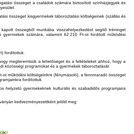
ogatási összeget a családok számára biztosított színházjegyek és
yesület.
atási összeget kisgyermekek táboroztatási költségeinek (szállás és
a kapott összegből munkába visszahelyezkedést segítő tréninget
rú gyermekek számára, valamint 62.210 Ft-ot fordított működési
 fordítottuk.
 hogy megteremtsük a lehetőséget és a feltételeket ahhoz, hogy a
ádi közösségi programokat és a gyermekek táboroztatását.
Ft-ot működési költségeinkre (fénymásoló), a fennmaradó összeget
ramjainkra fordítottuk.
yos helyzetű gyermekeknek kulturális és szabadidős programjaira
tványán kedvezményezettként jelöld meg:
ÜK!