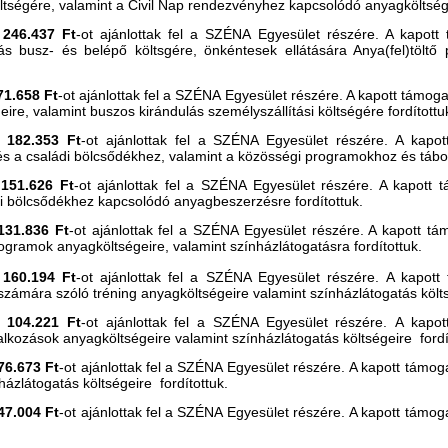
ltségére, valamint a Civil Nap rendezvényhez kapcsolódó anyagköltségr
)
246.437 Ft
-ot ajánlottak fel a SZÉNA Egyesület részére.
A kapott 
ás busz- és belépő költsgére, önkéntesek ellátására Anya(fel)tölt
71.658 Ft
-ot ajánlottak fel a SZÉNA Egyesület részére. A kapott támog
eire, valamint buszos kirándulás személyszállítási költségére fordítottu
)
182.353 Ft
-ot ajánlottak fel a SZÉNA Egyesület részére. A kapot
 és a családi bölcsődékhez, valamint a közösségi programokhoz és táb
)
151.626 Ft
-ot ajánlottak fel a SZÉNA Egyesület részére. A kapott t
di bölcsődékhez kapcsolódó anyagbeszerzésre fordítottuk.
131.836 Ft
-ot ajánlottak fel a SZÉNA Egyesület részére. A kapott t
gramok anyagköltségeire, valamint színházlátogatásra fordítottuk.
)
160.194 Ft
-ot ajánlottak fel a SZÉNA Egyesület részére. A kapott
 számára szóló tréning anyagköltségeire valamint színházlátogatás költs
)
104.221 Ft
-ot ajánlottak fel a SZÉNA Egyesület részére. A kapot
alkozások anyagköltségeire valamint színházlátogatás költségeire fordí
76.673 Ft
-ot ajánlottak fel a SZÉNA Egyesület részére. A kapott támog
ázlátogatás költségeire fordítottuk.
47.004 Ft
-ot ajánlottak fel a SZÉNA Egyesület részére. A kapott támog