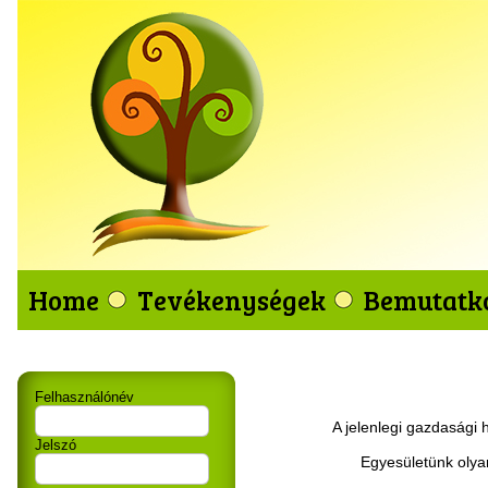
Home
Tevékenységek
Bemutatk
Felhasználónév
A jelenlegi gazdasági 
Jelszó
Egyesületünk olya