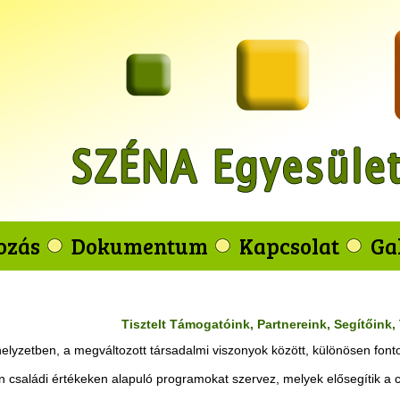
ozás
Dokumentum
Kapcsolat
Ga
Tisztelt Támogatóink, Partnereink, Segítőink,
helyzetben, a megváltozott társadalmi viszonyok között, különösen fon
n családi értékeken alapuló programokat szervez, melyek elősegítik a 