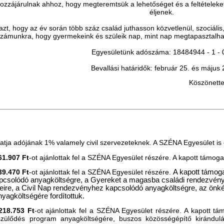
k hozzájárulnak ahhoz, hogy megteremtsük a lehetőséget és a feltéte
éljenek.
i azt, hogy az év során több száz család juthasson közvetlenül, szociál
zámunkra, hogy gyermekeink és szüleik nap, mint nap megtapasztalhas
Egyesületünk adószáma: 18484944 - 1 -
Bevallási határidők: február 25. és május 
Köszönette
atja adójának 1% valamely civil szervezeteknek. A SZÉNA Egyesület is e
61.907 Ft
-ot ajánlottak fel a SZÉNA Egyesület részére. A kapott támog
39.470 Ft
-ot ajánlottak fel a SZÉNA Egyesület részére.
A kapott támog
apcsolódó anyagköltségre, a Gyereket a magasba családi rendezvény
geire, a Civil Nap rendezvényhez kapcsolódó anyagköltségre, az önk
yagköltségére fordítottuk.
218.753 Ft
-ot ajánlottak fel a SZÉNA Egyesület részére.
A kapott tá
szülődés program anyagköltségére, buszos közösségépítő kirándulá