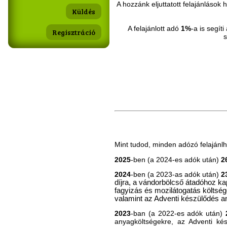
A hozzánk eljuttatott felajánláso
A felajánlott adó
1%
-a is segít
Regisztráció
s
Mint tudod, minden adózó felajánlh
2025
-ben (a 2024-es adók után)
2
2024
-ben (a 2023-as adók után)
2
díjra, a vándorbölcső átadóhoz k
fagyizás és mozilátogatás költsé
valamint az Adventi készülődés an
2023
-ban (a 2022-es adók után)
anyagköltségekre, az Adventi ké