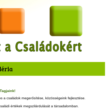
léria
 Tagjaink!
tos a családok megerősítése, közösségeink fejlesztése.
családi értékek megszilárdulását a társadalomban.