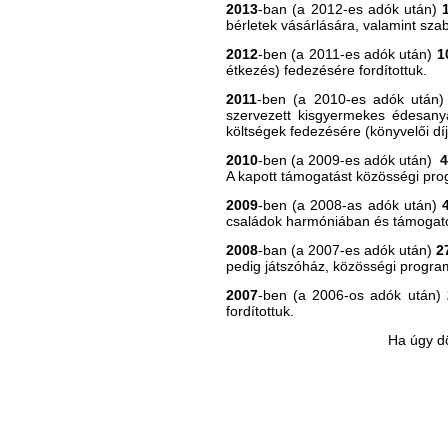
2013
-ban (a 2012-es adók után)
bérletek vásárlására, valamint sza
2012
-ben (a 2011-es adók után)
1
étkezés) fedezésére fordítottuk.
2011
-ben (a 2010-es adók után
szervezett kisgyermekes édesanyá
költségek fedezésére (könyvelői díj 
2010
-ben (a 2009-es adók után)
4
A kapott támogatást közösségi pro
2009
-ben (a 2008-as adók után)
családok harmóniában és támogató 
2008
-ban
(a 2007-es adók után)
2
pedig játszóház, közösségi program
2007
-ben
(a 2006-os adók után)
fordítottuk.
Ha úgy d