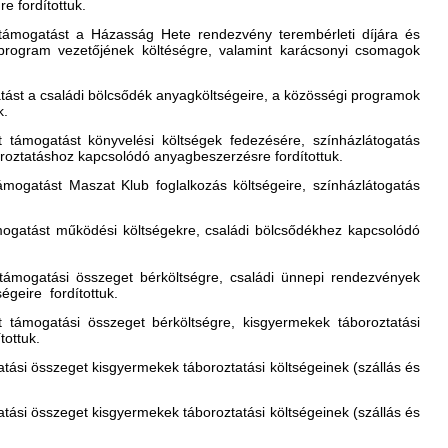
e fordítottuk.
támogatást a Házasság Hete rendezvény terembérleti díjára és
ő program vezetőjének költéségre, valamint karácsonyi csomagok
atást a családi bölcsődék anyagköltségeire, a közösségi programok
k.
t támogatást könyvelési költségek fedezésére, színházlátogatás
oroztatáshoz kapcsolódó anyagbeszerzésre fordítottuk.
ámogatást Maszat Klub foglalkozás költségeire, színházlátogatás
ámogatást működési költségekre, családi bölcsődékhez kapcsolódó
 támogatási összeget bérköltségre, családi ünnepi rendezvények
égeire fordítottuk.
t támogatási összeget bérköltségre, kisgyermekek táboroztatási
tottuk.
atási összeget kisgyermekek táboroztatási költségeinek (szállás és
atási összeget kisgyermekek táboroztatási költségeinek (szállás és