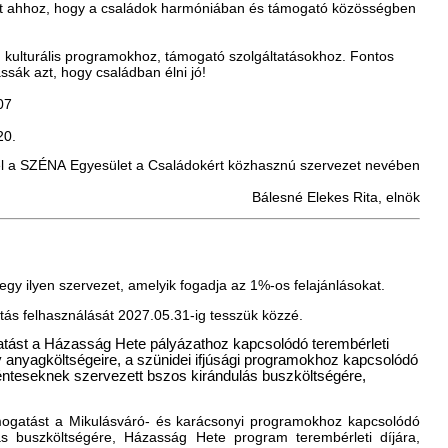
leket ahhoz, hogy a családok harmóniában és támogató közösségben
is, kulturális programokhoz, támogató szolgáltatásokhoz. Fontos
sák azt, hogy családban élni jó!
 07
20.
l a SZÉNA Egyesület a Családokért közhasznú szervezet nevében
Bálesné Elekes Rita, elnök
gy ilyen szervezet, amelyik fogadja az 1%-os felajánlásokat.
atás felhasználását 2027.05.31-ig tesszük közzé.
atást a Házasság Hete pályázathoz kapcsolódó terembérleti
 anyagköltségeire, a szünidei ifjúsági programokhoz kapcsolódó
énteseknek szervezett bszos kirándulás buszköltségére,
mogatást a Mikulásváró- és karácsonyi programokhoz kapcsolódó
s buszköltségére, Házasság Hete program terembérleti díjára,