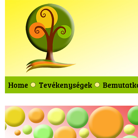
Home
Tevékenységek
Bemutatk