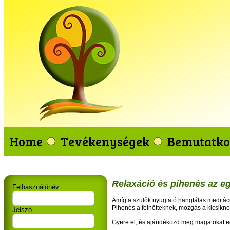
Home
Tevékenységek
Bemutatko
Relaxáció és pihenés az e
Felhasználónév
Amíg a szülők nyugtató hangtálas meditáci
Pihenés a felnőtteknek, mozgás a kicsiknek
Jelszó
Gyere el, és ajándékozd meg magatokat e