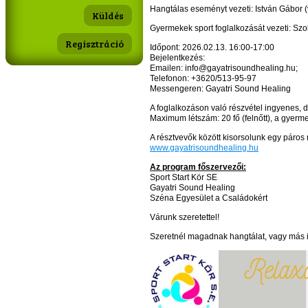
Hangtálas eseményt vezeti: István Gábor 
Gyermekek sport foglalkozását vezeti: Szo
Regisztráció
Időpont: 2026.02.13. 16:00-17:00
Bejelentkezés:
Emailen: info@gayatrisoundhealing.hu;
Telefonon: +3620/513-95-97
Messengeren: Gayatri Sound Healing
A foglalkozáson való részvétel ingyenes, de
Maximum létszám: 20 fő (felnőtt), a gyer
A résztvevők között kisorsolunk egy páros 
www.gayatrisoundhealing.hu
Az program főszervezői:
Sport Start Kör SE
Gayatri Sound Healing
Széna Egyesület a Családokért
Várunk szeretettel!
Szeretnél magadnak hangtálat, vagy más int